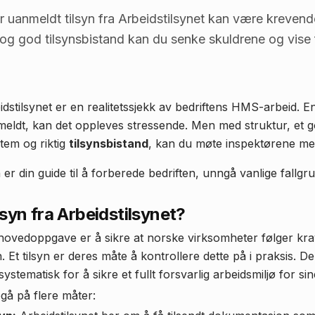
ler uanmeldt tilsyn fra Arbeidstilsynet kan være krevend
og god tilsynsbistand kan du senke skuldrene og vise 
eidstilsynet er en realitetssjekk av bedriftens HMS-arbeid. E
nmeldt, kan det oppleves stressende. Men med struktur, et g
stem og riktig
tilsynsbistand
, kan du møte inspektørene med s
er din guide til å forberede bedriften, unngå vanlige fallgr
lsyn fra Arbeidstilsynet?
 hovedoppgave er å sikre at norske virksomheter følger kra
. Et tilsyn er deres måte å kontrollere dette på i praksis. D
ystematisk for å sikre et fullt forsvarlig arbeidsmiljø for sin
egå på flere måter: