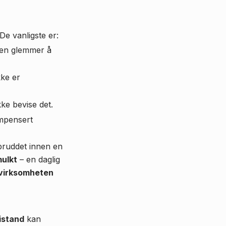
 De vanligste er:
men glemmer å
ke er
ke bevise det.
ompensert
vbruddet innen en
ulkt
– en daglig
virksomheten
istand
kan