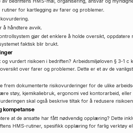
e av bedriftens HMS-mål, organisering, ansvar og myndighe
rutiner for kartlegging av farer og problemer.
sikovurdering.
r å håndtere avvik.
nkontrollsystem gjør det enklere å holde oversikt, oppdatere 
ystemet faktisk blir brukt.
ringer
 og vurdert risikoen i bedriften? Arbeidsmiljøloven § 3-1 c 
 oversikt over farer og problemer. Dette er et av de vanlig
 frem dokumenterte risikovurderinger for de ulike arbeid
re støy, kjemikaliebruk, ergonomi ved kontorarbeid, eller f
urderingen skal også beskrive tiltak for å redusere risikoen
og kompetanse
re at de ansatte har fått nødvendig opplæring? Dette inkl
ftens HMS-rutiner, spesifikk opplæring for farlig verktøy e