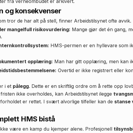
er fra verneombudet er arkivert.
nn og konsekvenser
om tror de har alt på stell, finner Arbeidstilsynet ofte avvik.
er mangelfull risikovurdering:
Mange gjør det én gang, 
.
internkontrollsystem:
HMS-permen er en hyllevare som ik
kumentert opplæring:
Man har gitt opplæring, men kan ik
eidstidsbestemmelsene:
Overtid er ikke registrert eller k
er i et
pålegg
. Dette er en skriftlig ordre om å rette opp lo
m fristen ikke overholdes, kan Arbeidstilsynet ilegge
tvangsm
forholdet er rettet. I svært alvorlige tilfeller kan de
stanse 
mplett HMS bistå
r ikke være en kamp du kjemper alene. Profesjonell
tilsynsb