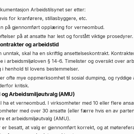
umentasjon Arbeidstilsynet ser etter:
s for kranførere, stillasbyggere, etc.
n på gjennomført opplæring for verneombud.
ftelser på at ansatte har lest og forstått viktige prosedyrer.
kontrakter og arbeidstid
n unntak, skal ha en skriftlig ansettelseskontrakt. Kontrakt
i arbeidsmiljøloven § 14-6. Timelister og oversikt over ar
 i henhold til lovens bestemmelser.
vier ofte mye oppmerksomhet til sosial dumping, og ryddige 
erfor kritisk.
 og Arbeidsmiljøutvalg (AMU)
al ha et verneombud. I virksomheter med 10 eller flere ansat
ksomheter med over 30 ansatte (eller færre hvis en av parten
re et arbeidsmiljøutvalg (AMU).
er er besatt, at valg er gjennomført korrekt, og at møterefe