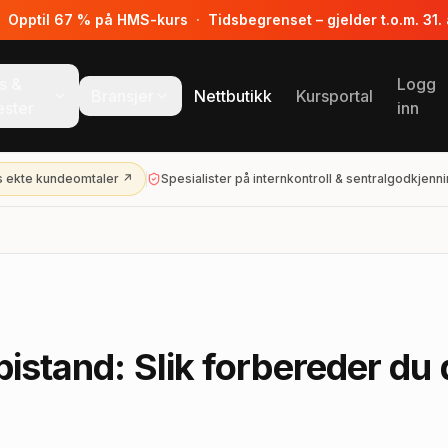
·
Opptil 67 % på HMS-kurs
·
Tidsbegrenset – gjelder t.o.m. 31.
s &
Logg
Bransjer
Nettbutikk
Kursportal
ester
inn
s ekte kundeomtaler ↗
Spesialister på internkontroll & sentralgodkjenn
bistand: Slik forbereder du