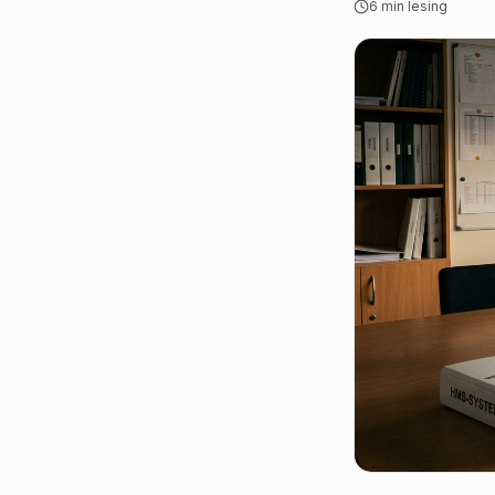
6
min lesing