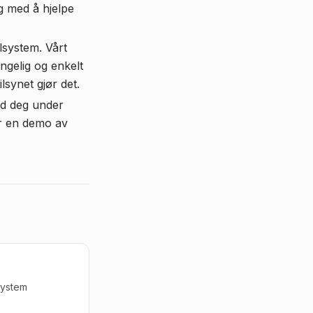
g med å hjelpe
lsystem. Vårt
engelig og enkelt
lsynet gjør det.
ed deg under
r en demo av
system