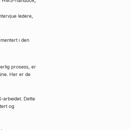
som HMS-håndbok,
tervjue ledere,
ementert i den
rlig prosess, er
tine. Her er de
-arbeidet. Dette
tert og