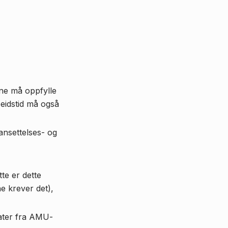
ene må oppfylle
beidstid må også
ansettelses- og
te er dette
e krever det),
rater fra AMU-