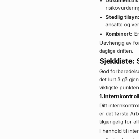
Dokumenttils
risikovurderin
Stedlig tilsyn
ansatte og v
Kombinert:
En
Uavhengig av for
daglige driften.
Sjekkliste: 
God forberedelse
det lurt å gå gje
viktigste punkten
1. Internkontr
Ditt internkontr
er det første Ar
tilgjengelig for al
I henhold til int