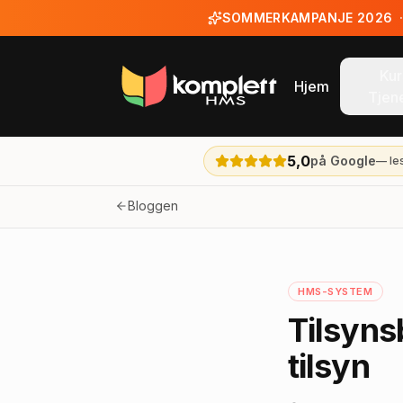
SOMMERKAMPANJE 2026
Kur
Hjem
Tjen
5,0
på Google
— le
Bloggen
HMS-SYSTEM
Tilsyns
tilsyn