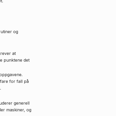
t.
rutiner og
krever at
ste punktene det
soppgavene.
are for fall på
.
uderer generell
ller maskiner, og