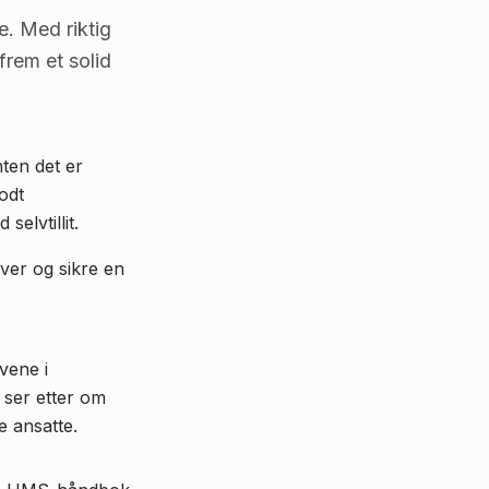
e. Med riktig
frem et solid
nten det er
odt
elvtillit.
uver og sikre en
vene i
e ser etter om
e ansatte.