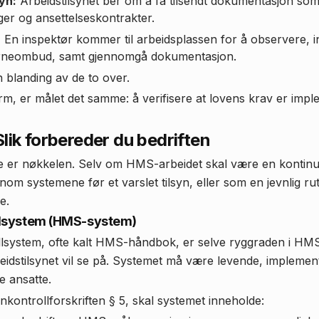
yn:
Arbeidstilsynet ber om å få tilsendt dokumentasjon 
ger og ansettelseskontrakter.
:
En inspektør kommer til arbeidsplassen for å observere, in
erneombud, samt gjennomgå dokumentasjon.
 blanding av de to over.
m, er målet det samme: å verifisere at lovens krav er impl
Slik forbereder du bedriften
 er nøkkelen. Selv om HMS-arbeidet skal være en kontinue
nnom systemene før et varslet tilsyn, eller som en jevnlig ru
e.
ollsystem (HMS-system)
ollsystem, ofte kalt HMS-håndbok, er selve ryggraden i HMS
beidstilsynet vil se på. Systemet må være levende, implemen
le ansatte.
ernkontrollforskriften § 5, skal systemet inneholde: