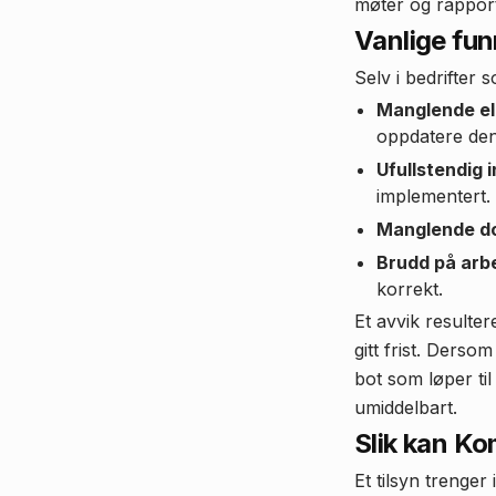
møter og rapport
Vanlige fu
Selv i bedrifter s
Manglende ell
oppdatere den
Ufullstendig 
implementert.
Manglende do
Brudd på arb
korrekt.
Et avvik resulter
gitt frist. Derso
bot som løper til 
umiddelbart.
Slik kan Ko
Et tilsyn trenge