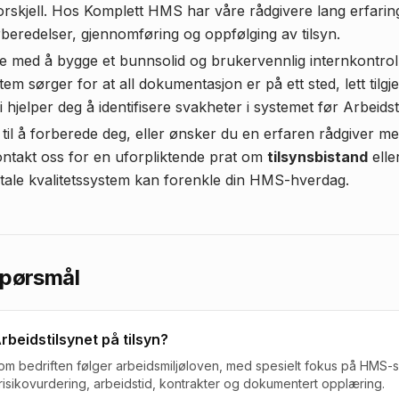
forskjell. Hos Komplett HMS har våre rådgivere lang erfarin
rberedelser, gjennomføring og oppfølging av tilsyn.
re med å bygge et bunnsolid og brukervennlig internkontrol
em sørger for at all dokumentasjon er på ett sted, lett tilgj
i hjelper deg å identifisere svakheter i systemet før Arbeidsti
 til å forberede deg, eller ønsker du en erfaren rådgiver m
Kontakt oss for en uforpliktende prat om
tilsynsbistand
elle
itale kvalitetssystem kan forenkle din HMS-hverdag.
 spørsmål
rbeidstilsynet på tilsyn?
 om bedriften følger arbeidsmiljøloven, med spesielt fokus på HMS-
, risikovurdering, arbeidstid, kontrakter og dokumentert opplæring.