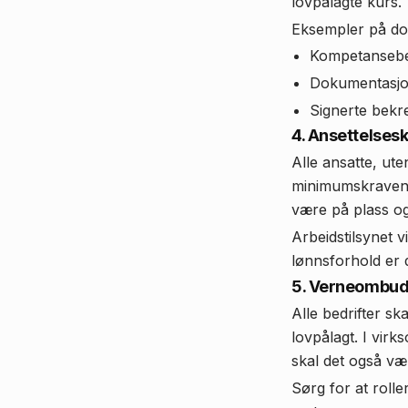
lovpålagte kurs.
Eksempler på dok
Kompetansebevi
Dokumentasjo
Signerte bekre
4. Ansettelses
Alle ansatte, ute
minimumskravene 
være på plass og
Arbeidstilsynet 
lønnsforhold er d
5. Verneombud
Alle bedrifter sk
lovpålagt. I vir
skal det også væ
Sørg for at roll