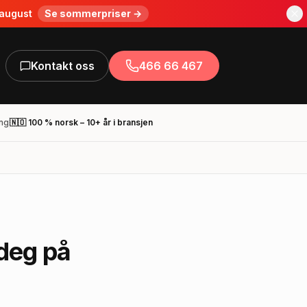
 august
Se sommerpriser →
Kontakt oss
466 66 467
ing
🇳🇴 100 % norsk – 10+ år i bransjen
 deg på