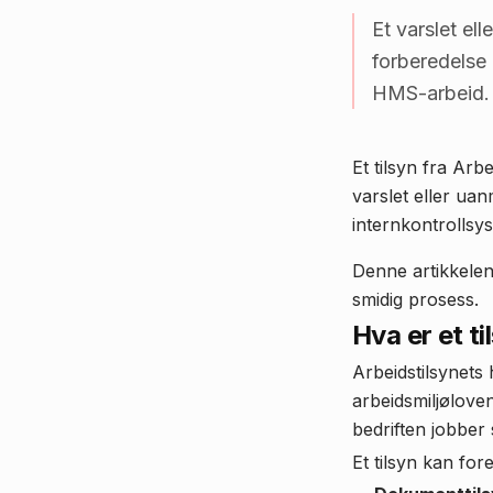
Et varslet el
forberedelse 
HMS-arbeid.
Et tilsyn fra Arb
varslet eller ua
internkontrollsy
Denne artikkelen 
smidig prosess.
Hva er et ti
Arbeidstilsynets
arbeidsmiljøloven
bedriften jobber s
Et tilsyn kan for