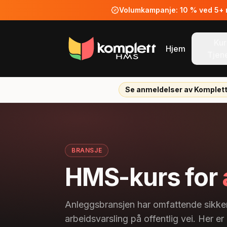
Volumkampanje: 10 % ved 5+ ne
Kur
Hjem
Tjen
Se anmeldelser av Komplet
BRANSJE
HMS-kurs for
Anleggsbransjen har omfattende sikkerh
arbeidsvarsling på offentlig vei. Her er