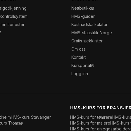
algodkjenning
Nettbutikk
nkontrollsystem
HMS-guider
lenttjenester
Kostnadskalkulator
HMS-statistikk Norge
Gratis sjekklister
Om oss
Kontakt
Kursportal
Logg inn
HMS-KURS FOR BRANSJE
dheim
HMS-kurs
Stavanger
HMS-kurs for
tømrere
HMS-kurs
kurs
Tromsø
HMS-kurs for
malere
HMS-kurs 
HMS-kurs for
anleggsarbeider