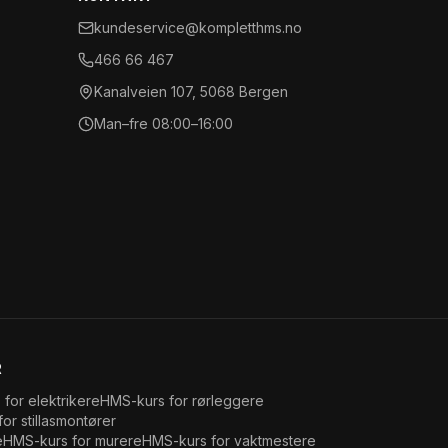
kundeservice@kompletthms.no
466 66 467
Kanalveien 107, 5068 Bergen
Man–fre 08:00–16:00
R
 for
elektrikere
HMS-kurs for
rørleggere
for
stillasmontører
e
HMS-kurs for
murere
HMS-kurs for
vaktmestere