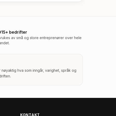
915+ bedrifter
Brukes av små og store entreprenører over hele
andet.
r nøyaktig hva som inngår, varighet, språk og
riften.
KONTAKT