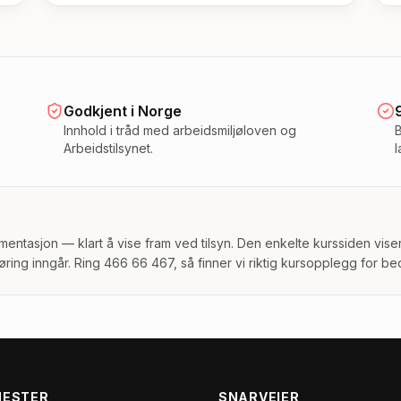
Godkjent i Norge
Innhold i tråd med arbeidsmiljøloven og
Arbeidstilsynet.
l
umentasjon — klart å vise fram ved tilsyn. Den enkelte kurssiden vise
øring inngår. Ring 466 66 467, så finner vi riktig kursopplegg for bed
NESTER
SNARVEIER