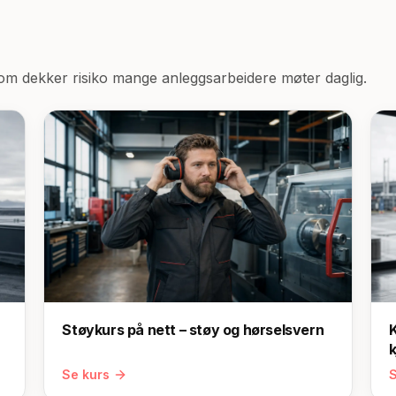
som dekker risiko mange
anleggsarbeidere
møter daglig.
Støykurs på nett – støy og hørselsvern
K
k
Se kurs
S