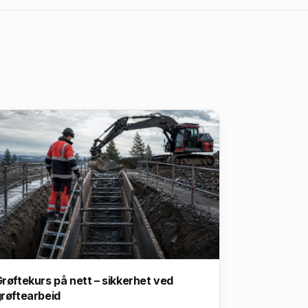
røftekurs på nett – sikkerhet ved
røftearbeid