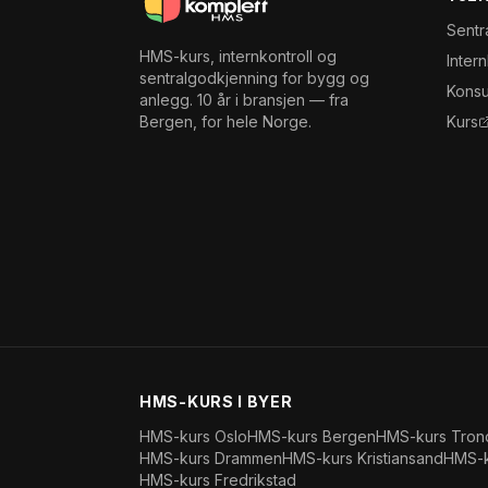
Sentr
HMS-kurs, internkontroll og
Inter
sentralgodkjenning for bygg og
Konsu
anlegg. 10 år i bransjen — fra
Bergen, for hele Norge.
Kurs
HMS-KURS I BYER
HMS-kurs
Oslo
HMS-kurs
Bergen
HMS-kurs
Tron
HMS-kurs
Drammen
HMS-kurs
Kristiansand
HMS-
HMS-kurs
Fredrikstad