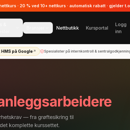
ttkurs · 20 % ved 10+ nettkurs · automatisk rabatt · gjelder t.
s &
Logg
Bransjer
Nettbutikk
Kursportal
ester
inn
t HMS på Google
↗
Spesialister på internkontroll & sentralgodkjennin
anleggsarbeidere
etskrav — fra grøftesikring til
 det komplette kurssettet.