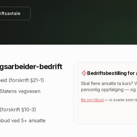
iftsavtale
gsarbeider
-bedrift
Bedriftsbestilling for
id (forskrift §21-1)
Skal flere ansatte ta kurs? 
personlig oppfølging — og 
a Statens vegvesen
Be om tilbud
— vi svarer som 
forskrift §10-3)
bud ved 5+ ansatte