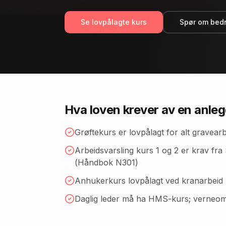
Se lovpålagte kurs
Spør om bedr
Hva loven krever av en
anleg
Grøftekurs er lovpålagt for alt gravearbe
Arbeidsvarsling kurs 1 og 2 er krav fr
(Håndbok N301)
Anhukerkurs lovpålagt ved kranarbeid (
Daglig leder må ha HMS-kurs; verneom