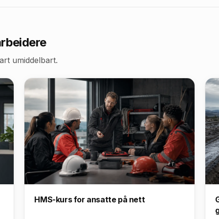
rbeidere
art umiddelbart.
HMS-kurs for ansatte på nett
G
g