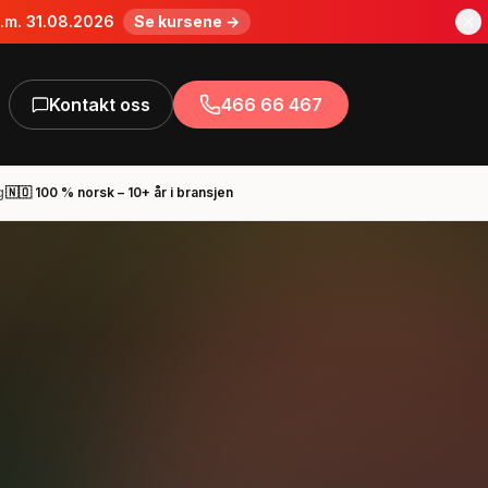
o.m. 31.08.2026
Se kursene →
Kontakt oss
466 66 467
g
🇳🇴 100 % norsk – 10+ år i bransjen