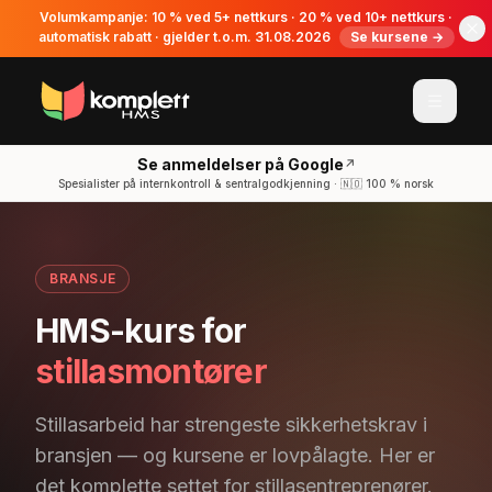
Volumkampanje: 10 % ved 5+ nettkurs · 20 % ved 10+ nettkurs ·
automatisk rabatt · gjelder t.o.m. 31.08.2026
Se kursene →
Se anmeldelser på Google
↗
Spesialister på internkontroll & sentralgodkjenning · 🇳🇴 100 % norsk
BRANSJE
HMS-kurs for
stillasmontører
Stillasarbeid har strengeste sikkerhetskrav i
bransjen — og kursene er lovpålagte. Her er
det komplette settet for stillasentreprenører.