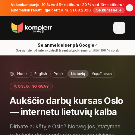
Volumkampanje: 10 % ved 5+ nettkurs · 20 % ved 10+ nettkurs ·
automatisk rabatt · gjelder t.o.m. 31.08.2026
Se kursene →
Se anmeldelser på Google
↗
Spesialister på internkontroll & sentralgodkjenning · 🇳🇴 100 % norsk
Norsk
English
Polski
Lietuvių
Українська
OSLO
, NORWAY
Aukščio darbų kursas Oslo
— internetu lietuvių kalba
Dirbate aukštyje Oslo? Norvegijos įstatymas
reikalauja dokumentuoto mokymo visiems,