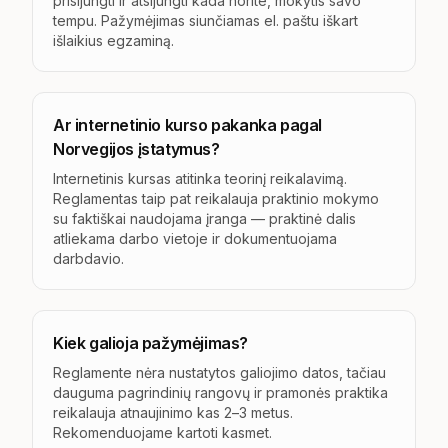
prisijungti ir atsijungti kada norite, mokytis savo
tempu. Pažymėjimas siunčiamas el. paštu iškart
išlaikius egzaminą.
Ar internetinio kurso pakanka pagal
Norvegijos įstatymus?
Internetinis kursas atitinka teorinį reikalavimą.
Reglamentas taip pat reikalauja praktinio mokymo
su faktiškai naudojama įranga — praktinė dalis
atliekama darbo vietoje ir dokumentuojama
darbdavio.
Kiek galioja pažymėjimas?
Reglamente nėra nustatytos galiojimo datos, tačiau
dauguma pagrindinių rangovų ir pramonės praktika
reikalauja atnaujinimo kas 2–3 metus.
Rekomenduojame kartoti kasmet.