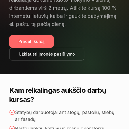
dirbantiems virš 2 metrų. Atlikite kursą 100 %
internetu lietuvių kalba ir gaukite pažymėjimą
el. paštu tą pačią dieną.
Pradėti kursą
Užklausti įmonės pasiūlymo
Kam reikalingas aukščio darbų
kursas?
Statybų darbuotojai ant stogų, pastolių, stiebų
ar fasadų
Pastolininkai, keltuvų ir kranų operatoriai