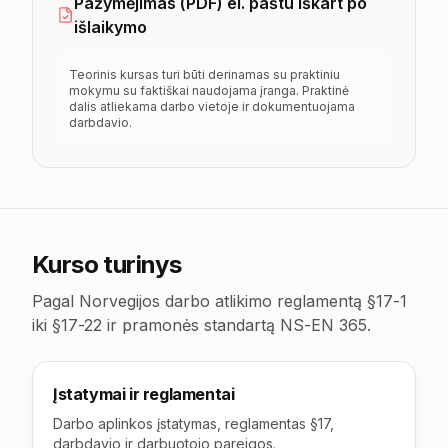
Pažymėjimas (PDF) el. paštu iškart po
išlaikymo
Teorinis kursas turi būti derinamas su praktiniu
mokymu su faktiškai naudojama įranga. Praktinė
dalis atliekama darbo vietoje ir dokumentuojama
darbdavio.
Kurso turinys
Pagal Norvegijos darbo atlikimo reglamentą §17-1
iki §17-22 ir pramonės standartą NS-EN 365.
Įstatymai ir reglamentai
Darbo aplinkos įstatymas, reglamentas §17,
darbdavio ir darbuotojo pareigos.