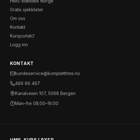
HMS-statistikk Norge
Gratis sjekklister
Om oss
Kontakt
Kursportal
Logg inn
KONTAKT
kundeservice@kompletthms.no
466 66 467
Kanalveien 107, 5068 Bergen
Man–fre 08:00–16:00
HMS-KURS I BYER