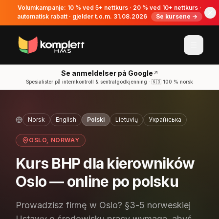
Volumkampanje: 10 % ved 5+ nettkurs · 20 % ved 10+ nettkurs ·
automatisk rabatt · gjelder t.o.m. 31.08.2026
Se kursene →
Se anmeldelser på Google
↗
Spesialister på internkontroll & sentralgodkjenning · 🇳🇴 100 % norsk
Norsk
English
Polski
Lietuvių
Українська
OSLO
, NORWAY
Kurs BHP dla kierowników
Oslo — online po polsku
Prowadzisz firmę w Oslo? §3-5 norweskiej
Ustawy o środowisku pracy wymaga, abyś