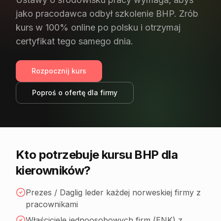
jako pracodawca odbył szkolenie BHP. Zrób
kurs w 100% online po polsku i otrzymaj
certyfikat tego samego dnia.
Rozpocznij kurs
Poproś o ofertę dla firmy
Kto potrzebuje kursu BHP dla
kierowników?
Prezes / Daglig leder każdej norweskiej firmy z
pracownikami
Właściciele jednoosobowych firm (ENK) z