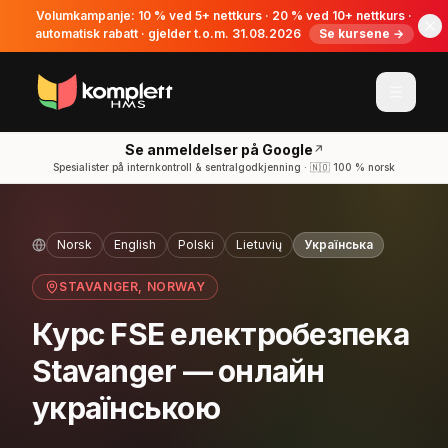
Volumkampanje: 10 % ved 5+ nettkurs · 20 % ved 10+ nettkurs ·
automatisk rabatt · gjelder t.o.m. 31.08.2026
Se kursene →
Se anmeldelser på Google
↗
Spesialister på internkontroll & sentralgodkjenning · 🇳🇴 100 % norsk
Norsk
English
Polski
Lietuvių
Українська
STAVANGER
, NORWAY
Курс FSE електробезпека
Stavanger — онлайн
українською