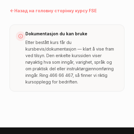
Назад на головну сторінку курсу FSE
Dokumentasjon du kan bruke
Etter bestått kurs får du
kursbevis/dokumentasjon — klart å vise fram
ved tilsyn. Den enkelte kurssiden viser
nøyaktig hva som inngår, varighet, språk og
om praktisk del eller instruktørgjennomføring
inngår. Ring 466 66 467, så finner vi riktig
kursopplegg for bedriften.