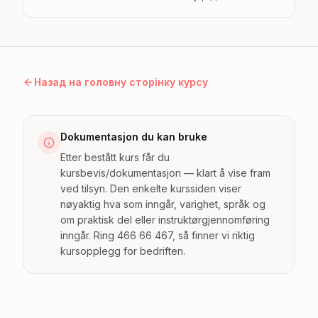
Назад на головну сторінку курсу
Dokumentasjon du kan bruke
Etter bestått kurs får du
kursbevis/dokumentasjon — klart å vise fram
ved tilsyn. Den enkelte kurssiden viser
nøyaktig hva som inngår, varighet, språk og
om praktisk del eller instruktørgjennomføring
inngår. Ring 466 66 467, så finner vi riktig
kursopplegg for bedriften.