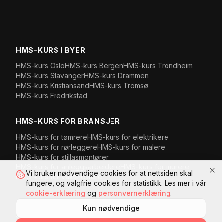
HMS-KURS I BYER
HMS-kurs
Oslo
HMS-kurs
Bergen
HMS-kurs
Trondheim
HMS-kurs
Stavanger
HMS-kurs
Drammen
HMS-kurs
Kristiansand
HMS-kurs
Tromsø
HMS-kurs
Fredrikstad
HMS-KURS FOR BRANSJER
HMS-kurs for
tømrere
HMS-kurs for
elektrikere
HMS-kurs for
rørleggere
HMS-kurs for
malere
HMS-kurs for
stillasmontører
HMS-kurs for
anleggsarbeidere
HMS-kurs for
murere
Vi bruker nødvendige cookies for at nettsiden skal
HMS-kurs for
vaktmestere
fungere, og valgfrie cookies for statistikk. Les mer i vår
cookie-erklæring
og
personvernerklæring
.
Kun nødvendige
©
2026
Komplett HMS AS
· Org.nr
918 899 197
·
Kanalveien 107
,