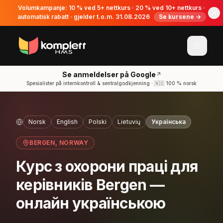
Volumkampanje: 10 % ved 5+ nettkurs · 20 % ved 10+ nettkurs ·
automatisk rabatt · gjelder t.o.m. 31.08.2026
Se kursene →
Se anmeldelser på Google
↗
Spesialister på internkontroll & sentralgodkjenning · 🇳🇴 100 % norsk
Norsk
English
Polski
Lietuvių
Українська
BERGEN
, NORWAY
Курс з охорони праці для
керівників Bergen —
онлайн українською