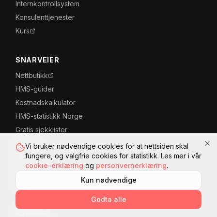
Internkontrollsystem
Konsulenttjenester
Kurs
SNARVEIER
Nettbutikk
HMS-guider
Kostnadskalkulator
HMS-statistikk Norge
Gratis sjekklister
Om oss
Vi bruker nødvendige cookies for at nettsiden skal
fungere, og valgfrie cookies for statistikk. Les mer i vår
Kontakt
cookie-erklæring
og
personvernerklæring
.
Kursportal
Kun nødvendige
Logg inn
Godta alle
KONTAKT