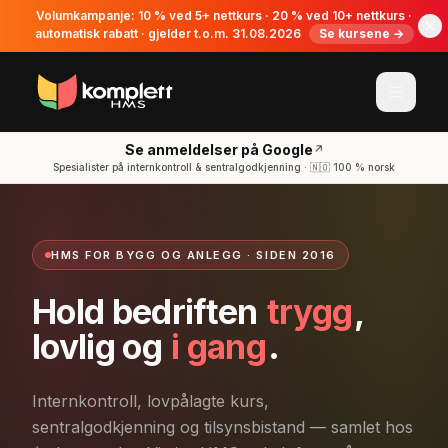
Volumkampanje: 10 % ved 5+ nettkurs · 20 % ved 10+ nettkurs ·
automatisk rabatt · gjelder t.o.m. 31.08.2026
Se kursene →
Se anmeldelser på Google
↗
Spesialister på internkontroll & sentralgodkjenning · 🇳🇴 100 % norsk
HMS FOR BYGG OG ANLEGG · SIDEN 2016
Hold bedriften
trygg
,
lovlig og
i gang
.
Internkontroll, lovpålagte kurs,
sentralgodkjenning og tilsynsbistand — samlet hos