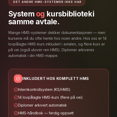
DET ANDRE HMS-SYSTEMER IKKE HAR
System
og
kursbibliotek
i
samme avtale
.
Mange HMS-systemer dekker dokumentasjonen — men
kursene må du ofte hente hos noen andre. Hos oss er 14
lovpålagte HMS-kurs inkludert i avtalen, og flere kurs er
på vei (også utover ren HMS). Diplomer arkiveres
automatisk i din HMS-mappe.
INKLUDERT HOS KOMPLETT HMS
Internkontrollsystem (KS/HMS)
14 lovpålagte HMS-kurs (flere på vei)
Diplomer arkivert automatisk
HMS-håndbok — ferdig oppsett