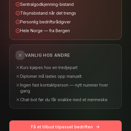
Sentralgodkjenning-bistand
Tilsynsbistand når det trengs
Personlig bedriftsrådgiver
Hele Norge — fra Bergen
VANLIG HOS ANDRE
Kurs kjøpes hos en tredjepart
Diplomer må lastes opp manuelt
Ingen fast kontaktperson — nytt nummer hver
gang
Chat-bot før du får snakke med et menneske
Få et tilbud tilpasset bedriften