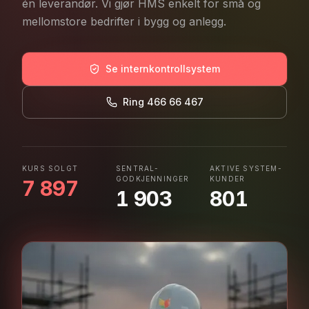
én leverandør. Vi gjør HMS enkelt for små og
mellomstore bedrifter i bygg og anlegg.
Se internkontrollsystem
Ring 466 66 467
KURS SOLGT
SENTRAL­
AKTIVE SYSTEM­
GODKJENNINGER
KUNDER
7 897
1 903
801