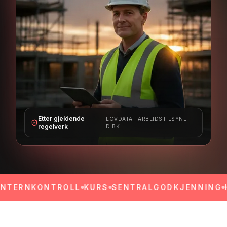
Etter gjeldende
LOVDATA · ARBEIDSTILSYNET ·
regelverk
DIBK
NKONTROLL
KURS
SENTRALGODKJENNING
HMS-K
10 år i bransjen. Internkontroll, HMS-kurs, sentralgodkje