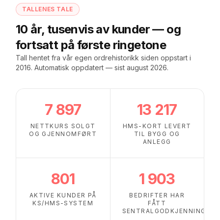
TALLENES TALE
10 år, tusenvis av kunder — og
fortsatt på første ringetone
Tall hentet fra vår egen ordrehistorikk siden oppstart i
2016. Automatisk oppdatert — sist
august 2026
.
7 897
13 217
NETTKURS SOLGT
HMS-KORT LEVERT
OG GJENNOMFØRT
TIL BYGG OG
ANLEGG
801
1 903
AKTIVE KUNDER PÅ
BEDRIFTER HAR
KS/HMS-SYSTEM
FÅTT
SENTRALGODKJENNING