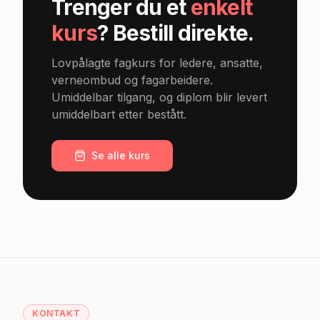
Trenger du et
enkelt
kurs
? Bestill direkte.
Lovpålagte fagkurs for ledere, ansatte,
verneombud og fagarbeidere.
Umiddelbar tilgang, og diplom blir levert
umiddelbart etter bestått.
Se alle kurs
KONTAKT