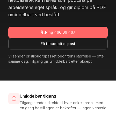
nettbaserte, kan høres som podcast på
arbeiderens eget språk, og gir diplom på PDF
umiddelbart ved bestått.
Ring 466 66 467
Få tilbud på e-post
Vi sender pristilbud tilpasset bedriftens størrelse — ofte
samme dag. Tilgang gis umiddelbart etter aksept.
Umiddelbar tilgang
Tilgang sendes direkte til hver enkelt ansatt med
en gang bestillingen er bekreftet — ingen ventetid.