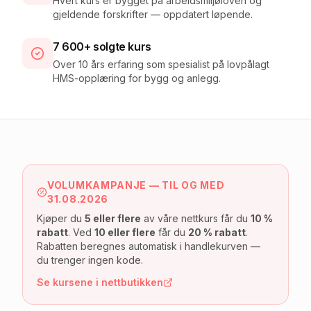
Hvert kurs er bygget på arbeidsmiljøloven og
gjeldende forskrifter — oppdatert løpende.
7 600+ solgte kurs
Over 10 års erfaring som spesialist på lovpålagt
HMS-opplæring for bygg og anlegg.
VOLUMKAMPANJE — TIL OG MED
31.08.2026
Kjøper du
5 eller flere
av våre nettkurs får du
10 %
rabatt
. Ved
10 eller flere
får du
20 % rabatt
.
Rabatten beregnes automatisk i handlekurven —
du trenger ingen kode.
Se kursene i nettbutikken