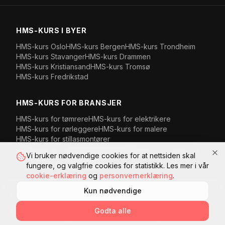
HMS-KURS I BYER
HMS-kurs
Oslo
HMS-kurs
Bergen
HMS-kurs
Trondheim
HMS-kurs
Stavanger
HMS-kurs
Drammen
HMS-kurs
Kristiansand
HMS-kurs
Tromsø
HMS-kurs
Fredrikstad
HMS-KURS FOR BRANSJER
HMS-kurs for
tømrere
HMS-kurs for
elektrikere
HMS-kurs for
rørleggere
HMS-kurs for
malere
HMS-kurs for
stillasmontører
HMS-kurs for
anleggsarbeidere
HMS-kurs for
murere
Vi bruker nødvendige cookies for at nettsiden skal
HMS-kurs for
vaktmestere
fungere, og valgfrie cookies for statistikk. Les mer i vår
cookie-erklæring
og
personvernerklæring
.
Kun nødvendige
©
2026
Komplett HMS AS
· Org.nr
918 899 197
·
Kanalveien 107
,
5068
Bergen
, Norge
Godta alle
Personvern
Cookies
Kjøpsvilkår