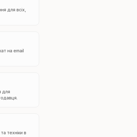
ня для всіх,
ат на email
я для
тодавця.
та техніки в