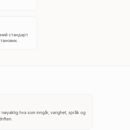
чний стандарт
тановки.
r nøyaktig hva som inngår, varighet, språk og
riften.