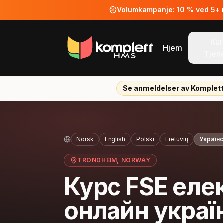
Volumkampanje: 10 % ved 5+ ne
Kur
Hjem
Tjen
Se anmeldelser av Komplet
Norsk
English
Polski
Lietuvių
Україн
TRONDHEIM
, NORWAY
Курс FSE еле
онлайн укра