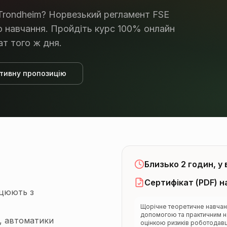
Trondheim? Норвезький регламент FSE
 навчання. Пройдіть курс 100% онлайн
т того ж дня.
тивну пропозицію
Близько 2 годин, у
Сертифікат (PDF) н
ацюють з
Щорічне теоретичне навчан
допомогою та практичним на
н, автоматики
оцінкою ризиків роботодавц