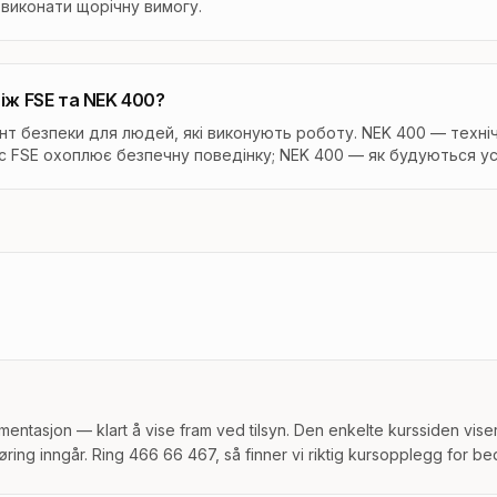
 виконати щорічну вимогу.
між FSE та NEK 400?
нт безпеки для людей, які виконують роботу. NEK 400 — техні
с FSE охоплює безпечну поведінку; NEK 400 — як будуються ус
umentasjon — klart å vise fram ved tilsyn. Den enkelte kurssiden vise
øring inngår. Ring 466 66 467, så finner vi riktig kursopplegg for bed