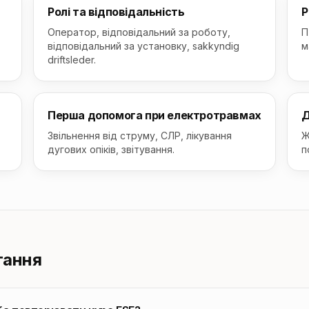
Ролі та відповідальність
Р
Оператор, відповідальний за роботу,
П
відповідальний за установку, sakkyndig
м
driftsleder.
Перша допомога при електротравмах
Д
Звільнення від струму, СЛР, лікування
Ж
дугових опіків, звітування.
п
тання