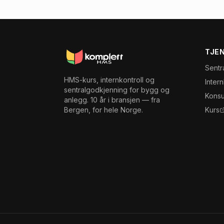
TJE
Sentr
HMS-kurs, internkontroll og
Inter
sentralgodkjenning for bygg og
Konsu
anlegg. 10 år i bransjen — fra
Bergen, for hele Norge.
Kurs