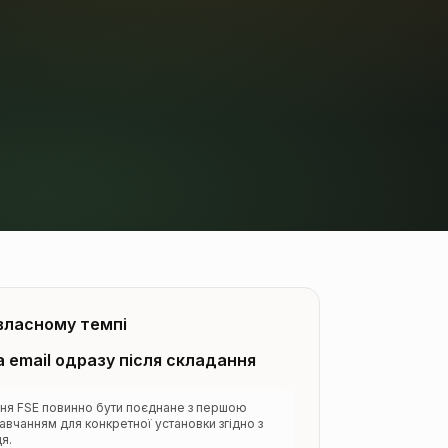
 власному темпі
а email одразу після складання
ня FSE повинно бути поєднане з першою
вчанням для конкретної установки згідно з
я.