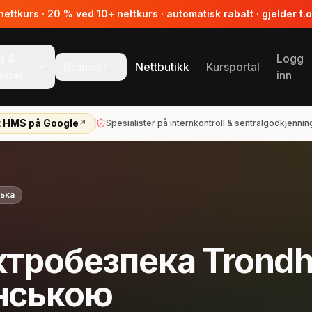
ttkurs · 20 % ved 10+ nettkurs · automatisk rabatt · gjelder t.
s &
Logg
Bransjer
Nettbutikk
Kursportal
ester
inn
t HMS på Google
↗
Spesialister på internkontroll & sentralgodkjennin
ська
ктробезпека Trond
їнською