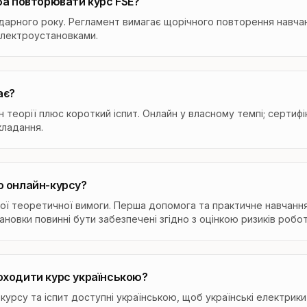
ба повторювати курс FSE?
арного року. Регламент вимагає щорічного повторення навчан
електроустановками.
ає?
н теорії плюс короткий іспит. Онлайн у власному темпі; сертифік
кладання.
о онлайн-курсу?
ої теоретичної вимоги. Перша допомога та практичне навчанн
ановки повинні бути забезпечені згідно з оцінкою ризиків робо
оходити курс українською?
 курсу та іспит доступні українською, щоб українські електрики 