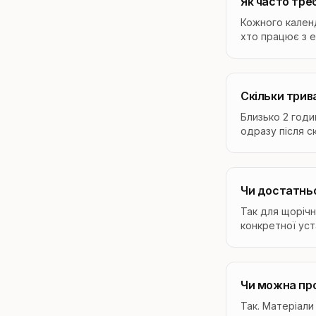
Як часто тре
Кожного календ
хто працює з 
Скільки трив
Близько 2 годи
одразу після с
Чи достатнь
Так для щорічн
конкретної уст
Чи можна пр
Так. Матеріали