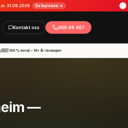
o.m. 31.08.2026
Se kursene →
Kontakt oss
466 66 467
g
🇳🇴 100 % norsk – 10+ år i bransjen
heim —