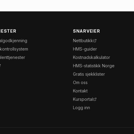
NESTER
SNARVEIER
algodkjenning
Nettbutikk
nkontrollsystem
HMS-guider
lenttjenester
Kostnadskalkulator
HMS-statistikk Norge
Gratis sjekklister
Om oss
Kontakt
Kursportal
Logg inn