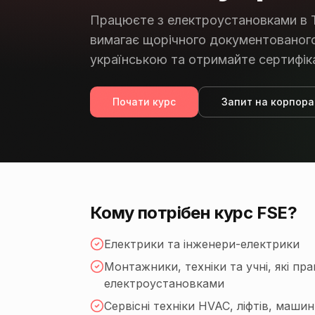
Працюєте з електроустановками в 
вимагає щорічного документованого
українською та отримайте сертифіка
Почати курс
Запит на корпора
Кому потрібен курс FSE?
Електрики та інженери-електрики
Монтажники, техніки та учні, які пр
електроустановками
Сервісні техніки HVAC, ліфтів, маши