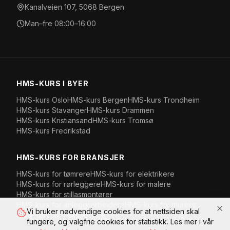
Kanalveien 107, 5068 Bergen
Man–fre 08:00–16:00
HMS-KURS I BYER
HMS-kurs
Oslo
HMS-kurs
Bergen
HMS-kurs
Trondheim
HMS-kurs
Stavanger
HMS-kurs
Drammen
HMS-kurs
Kristiansand
HMS-kurs
Tromsø
HMS-kurs
Fredrikstad
HMS-KURS FOR BRANSJER
HMS-kurs for
tømrere
HMS-kurs for
elektrikere
HMS-kurs for
rørleggere
HMS-kurs for
malere
HMS-kurs for
stillasmontører
HMS-kurs for
anleggsarbeidere
HMS-kurs for
murere
Vi bruker nødvendige cookies for at nettsiden skal
HMS-kurs for
vaktmestere
fungere, og valgfrie cookies for statistikk. Les mer i vår