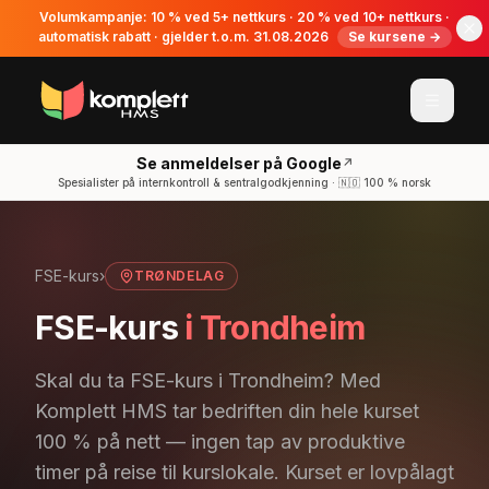
Volumkampanje: 10 % ved 5+ nettkurs · 20 % ved 10+ nettkurs ·
automatisk rabatt · gjelder t.o.m. 31.08.2026
Se kursene →
Se anmeldelser på Google
↗
Spesialister på internkontroll & sentralgodkjenning · 🇳🇴 100 % norsk
FSE-kurs
›
TRØNDELAG
FSE-kurs
i Trondheim
Skal du ta FSE-kurs i Trondheim? Med
Komplett HMS tar bedriften din hele kurset
100 % på nett — ingen tap av produktive
timer på reise til kurslokale. Kurset er lovpålagt