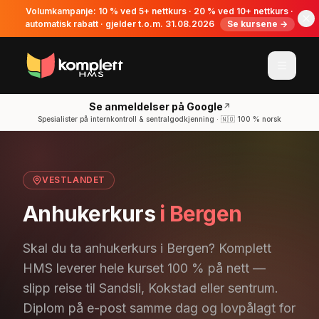
Volumkampanje: 10 % ved 5+ nettkurs · 20 % ved 10+ nettkurs ·
automatisk rabatt · gjelder t.o.m. 31.08.2026
Se kursene →
Se anmeldelser på Google
↗
Spesialister på internkontroll & sentralgodkjenning · 🇳🇴 100 % norsk
VESTLANDET
Anhukerkurs
i Bergen
Skal du ta anhukerkurs i Bergen? Komplett
HMS leverer hele kurset 100 % på nett —
slipp reise til Sandsli, Kokstad eller sentrum.
Diplom på e-post samme dag og lovpålagt for