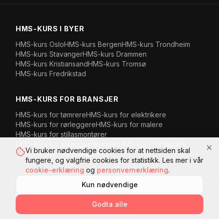
HMS-KURS I BYER
HMS-kurs
Oslo
HMS-kurs
Bergen
HMS-kurs
Trondheim
HMS-kurs
Stavanger
HMS-kurs
Drammen
HMS-kurs
Kristiansand
HMS-kurs
Tromsø
HMS-kurs
Fredrikstad
HMS-KURS FOR BRANSJER
HMS-kurs for
tømrere
HMS-kurs for
elektrikere
HMS-kurs for
rørleggere
HMS-kurs for
malere
HMS-kurs for
stillasmontører
HMS-kurs for
anleggsarbeidere
HMS-kurs for
murere
Vi bruker nødvendige cookies for at nettsiden skal
HMS-kurs for
vaktmestere
fungere, og valgfrie cookies for statistikk. Les mer i vår
cookie-erklæring
og
personvernerklæring
.
Kun nødvendige
©
2026
Komplett HMS AS
· Org.nr
918 899 197
·
Kanalveien 107
,
5068
Bergen
, Norge
Godta alle
Personvern
Cookies
Kjøpsvilkår