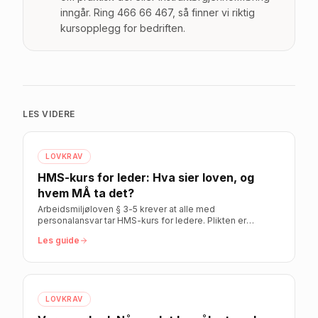
inngår. Ring 466 66 467, så finner vi riktig
kursopplegg for bedriften.
LES VIDERE
LOVKRAV
HMS-kurs for leder: Hva sier loven, og
hvem MÅ ta det?
Arbeidsmiljøloven § 3-5 krever at alle med
personalansvar tar HMS-kurs for ledere. Plikten er
personlig og kan ikke delegeres. Her er hele oversikten.
Les guide
LOVKRAV