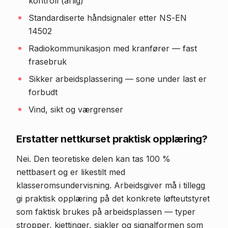
kontroll (årlig)
Standardiserte håndsignaler etter NS-EN
14502
Radiokommunikasjon med kranfører — fast
frasebruk
Sikker arbeidsplassering — sone under last er
forbudt
Vind, sikt og værgrenser
Erstatter nettkurset praktisk opplæring?
Nei. Den teoretiske delen kan tas 100 %
nettbasert og er likestilt med
klasseromsundervisning. Arbeidsgiver må i tillegg
gi praktisk opplæring på det konkrete løfteutstyret
som faktisk brukes på arbeidsplassen — typer
stropper, kjettinger, sjakler og signalformen som