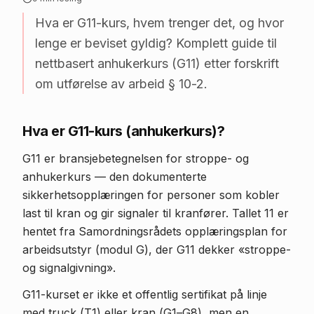
Hva er G11-kurs, hvem trenger det, og hvor
lenge er beviset gyldig? Komplett guide til
nettbasert anhukerkurs (G11) etter forskrift
om utførelse av arbeid § 10-2.
Hva er G11-kurs (anhukerkurs)?
G11 er bransjebetegnelsen for stroppe- og
anhukerkurs — den dokumenterte
sikkerhetsopplæringen for personer som kobler
last til kran og gir signaler til kranfører. Tallet 11 er
hentet fra Samordningsrådets opplæringsplan for
arbeidsutstyr (modul G), der G11 dekker «stroppe-
og signalgivning».
G11-kurset er ikke et offentlig sertifikat på linje
med truck (T1) eller kran (G1–G8), men en