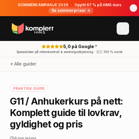
SOMMERKAMPANJE 2026
·
Opptil 67 % på HMS-kurs
Se sommerpriser →
5,0 på Google
↗
Spesialister på internkontroll & sentralgodkjenning · 🇳🇴 100 % norsk
Alle guider
PRAKTISK GUIDE
G11 / Anhukerkurs på nett:
Komplett guide til lovkrav,
gyldighet og pris
9
min lesing