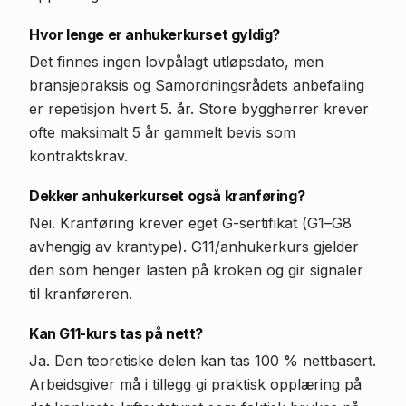
Hvor lenge er anhukerkurset gyldig?
Det finnes ingen lovpålagt utløpsdato, men
bransjepraksis og Samordningsrådets anbefaling
er repetisjon hvert 5. år. Store byggherrer krever
ofte maksimalt 5 år gammelt bevis som
kontraktskrav.
Dekker anhukerkurset også kranføring?
Nei. Kranføring krever eget G-sertifikat (G1–G8
avhengig av krantype). G11/anhukerkurs gjelder
den som henger lasten på kroken og gir signaler
til kranføreren.
Kan G11-kurs tas på nett?
Ja. Den teoretiske delen kan tas 100 % nettbasert.
Arbeidsgiver må i tillegg gi praktisk opplæring på