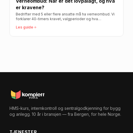
Verneombud: Når er det lovpålagt, og hva
er kravene?
Bedrifter med 5 eller flere ansatte må ha verneombud. Vi
forklarer 40-timers kravet, valgperioder og hva
verneombudet faktisk har lov til å gjøre.
Les guide
HMS-kurs, internkontroll og sentralgodkjenning for bygg
og anlegg. 10 år i bransjen — fra Bergen, for hele Norge.
TJENESTER