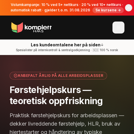
Volumkampanje: 10 % ved 5+ nettkurs · 20 % ved 10+ nettkurs ·
automatisk rabatt · gjelder t.o.m. 31.08.2026
Se kursene →
Les kundeomtalene her på siden
↓
Spesialister på internkontroll & sentralgodkjenning · 🇳🇴 100 % norsk
ANBEFALT ÅRLIG PÅ ALLE ARBEIDSPLASSER
Førstehjelpskurs —
teoretisk oppfriskning
Praktisk førstehjelpskurs for arbeidsplassen —
dekker livreddende førstehjelp, HLR, bruk av
hjertestarter og håndtering av typiske