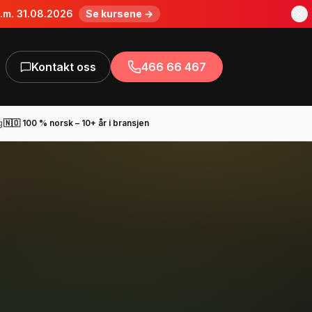
o.m. 31.08.2026
Se kursene →
Kontakt oss
466 66 467
g
🇳🇴 100 % norsk – 10+ år i bransjen