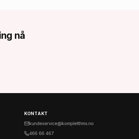
ing
nå
KONTAKT
kundeservice@kompletthms.no
466 66 467