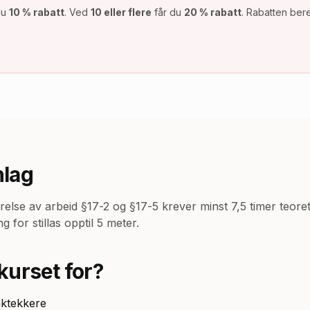
du
10 % rabatt
. Ved
10 eller flere
får du
20 % rabatt
. Rabatten ber
lag
relse av arbeid §17-2 og §17-5 krever minst 7,5 timer teoret
g for stillas opptil 5 meter.
kurset for?
aktekkere