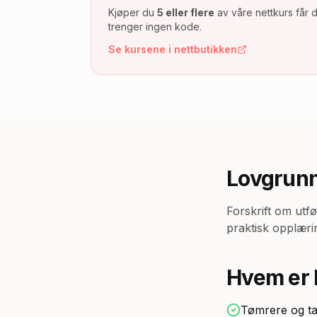
Kjøper du
5 eller flere
av våre nettkurs får 
trenger ingen kode.
Se kursene i nettbutikken
Lovgrunn
Forskrift om utfø
praktisk opplærin
Hvem er 
Tømrere og t