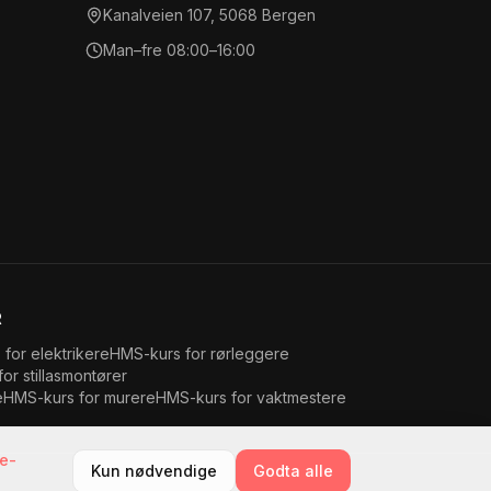
Kanalveien 107, 5068 Bergen
Man–fre 08:00–16:00
R
 for
elektrikere
HMS-kurs for
rørleggere
for
stillasmontører
e
HMS-kurs for
murere
HMS-kurs for
vaktmestere
e-
Kun nødvendige
Godta alle
Personvern
Cookies
Kjøpsvilkår