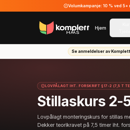
Volumkampanje: 10 % ved 5+ ne
Kur
Hjem
Tjen
Se anmeldelser av Komplet
LOVPÅLAGT IHT. FORSKRIFT §17-2 (7,5 T TE
Stillaskurs 2
Lovpålagt monteringskurs for stillas m
Dekker teorikravet på 7,5 timer iht. for