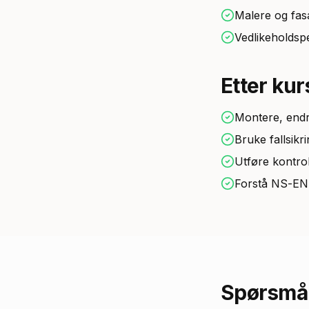
Malere og fas
Vedlikeholdspe
Etter kur
Montere, endre
Bruke fallsik
Utføre kontro
Forstå NS-EN 
Spørsmål