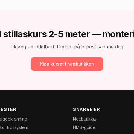
l
stillaskurs 2-5 meter — monter
Tilgang umiddelbart. Diplom på e-post samme dag.
Kjøp kurset i nettbutikken
NESTER
SNARVEIER
algodkjenning
Nettbutikk
nkontrollsystem
HMS-guider