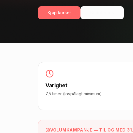
Kjøp kurset
Bedriftspris
Varighet
7,5 timer (lovpålagt minimum)
VOLUMKAMPANJE — TIL OG MED 31