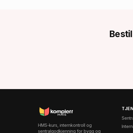
Bestil
TJE
Sentr
HMS-kurs, internkontroll og
Inter
sentralgodkjenning for bygg og