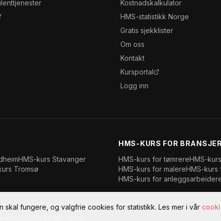
lenttjenester
Kostnadskalkulator
HMS-statistikk Norge
Gratis sjekklister
Om oss
Kontakt
Kursportal
Logg inn
HMS-KURS FOR BRANSJE
dheim
HMS-kurs
Stavanger
HMS-kurs for
tømrere
HMS-kurs
kurs
Tromsø
HMS-kurs for
malere
HMS-kurs 
HMS-kurs for
anleggsarbeider
skal fungere, og valgfrie cookies for statistikk. Les mer i vår
cooki
eien 107
,
5068
Bergen
, Norge