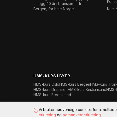
Konsu
anlegg. 10 år i bransjen — fra
Bergen, for hele Norge.
Kurs
HMS-KURS I BYER
HMS-kurs
Oslo
HMS-kurs
Bergen
HMS-kurs
Tron
HMS-kurs
Drammen
HMS-kurs
Kristiansand
HMS-
HMS-kurs
Fredrikstad
Vi bruker nødvendige cookies for at nettsiden 
erklæring
og
personvernerklæring
.
©
2026
Komplett HMS AS
· Org.nr
918 899 197
·
Kanalv