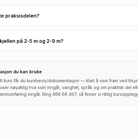
te praksisdelen?
kjellen på 2-5 m og 2-9 m?
asjon du kan bruke
ått kurs får du kursbevis/dokumentasjon — klart å vise fram ved tilsy
viser nøyaktig hva som inngår, varighet, språk og om praktisk del ell
gjennomføring inngår. Ring 466 66 467, så finner vi riktig kursopplegg