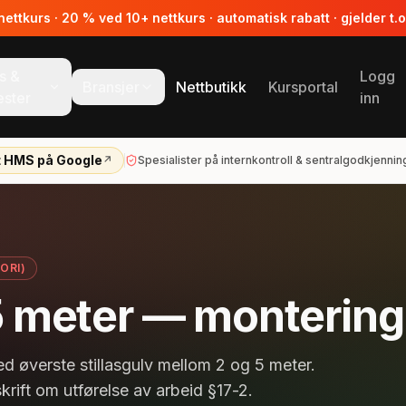
ttkurs · 20 % ved 10+ nettkurs · automatisk rabatt · gjelder t.
s &
Logg
Bransjer
Nettbutikk
Kursportal
ester
inn
t HMS på Google
↗
Spesialister på internkontroll & sentralgodkjennin
ORI)
-5 meter — montering
ed øverste stillasgulv mellom 2 og 5 meter.
skrift om utførelse av arbeid §17-2.