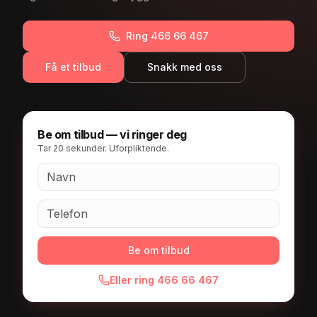
Ring 466 66 467
Få et tilbud
Snakk med oss
Be om tilbud — vi ringer deg
Tar 20 sekunder. Uforpliktende.
Navn
Telefon
Be om tilbud
Eller ring 466 66 467