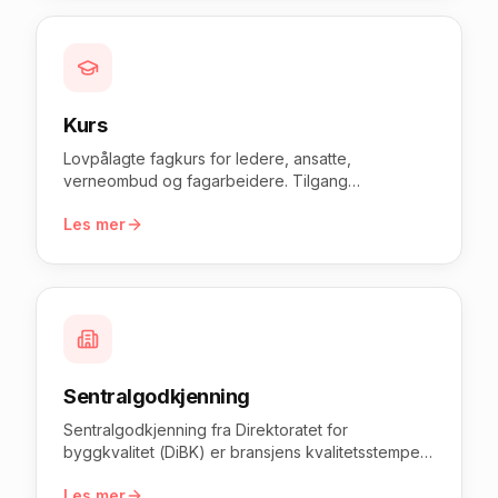
Kurs
Lovpålagte fagkurs for ledere, ansatte,
verneombud og fagarbeidere. Tilgang
umiddelbart etter kjøp, diplom på PDF straks ved
Les mer
bestått.
Sentralgodkjenning
Sentralgodkjenning fra Direktoratet for
byggkvalitet (DiBK) er bransjens kvalitetsstempel
for foretak i bygg og anlegg. Vi tar hele
Les mer
søknadsprosessen for deg — dokumentasjon,