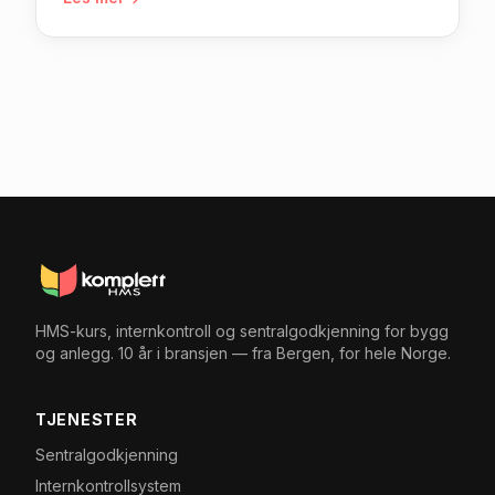
KS-system, faglig leder-vurdering og årlig
opprettholdelse. 10 års erfaring med TK1, TK2 og
TK3.
HMS-kurs, internkontroll og sentralgodkjenning for bygg
og anlegg. 10 år i bransjen — fra Bergen, for hele Norge.
TJENESTER
Sentralgodkjenning
Internkontrollsystem