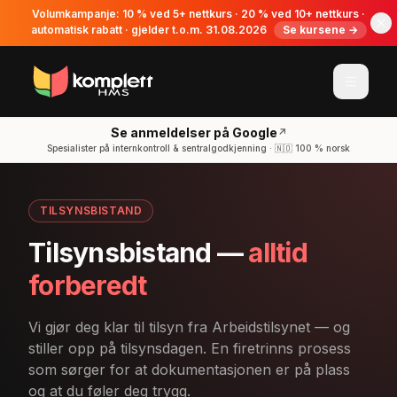
Volumkampanje: 10 % ved 5+ nettkurs · 20 % ved 10+ nettkurs ·
automatisk rabatt · gjelder t.o.m. 31.08.2026
Se kursene →
Se anmeldelser på Google
↗
Spesialister på internkontroll & sentralgodkjenning · 🇳🇴 100 % norsk
TILSYNSBISTAND
Tilsynsbistand
—
alltid
forberedt
Vi gjør deg klar til tilsyn fra Arbeidstilsynet — og
stiller opp på tilsynsdagen. En firetrinns prosess
som sørger for at dokumentasjonen er på plass
og at du føler deg trygg.