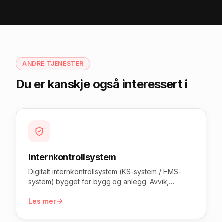
ANDRE TJENESTER
Du er kanskje også interessert i
Internkontrollsystem
Digitalt internkontrollsystem (KS-system / HMS-
system) bygget for bygg og anlegg. Avvik,
risikovurdering, vernerunder, HMS-håndbok og
Les mer
prosjekt — samlet ett sted, på alle enheter.
Oppfyller internkontrollforskriften og brukes som
dokumentasjon ved sentralgodkjenning.