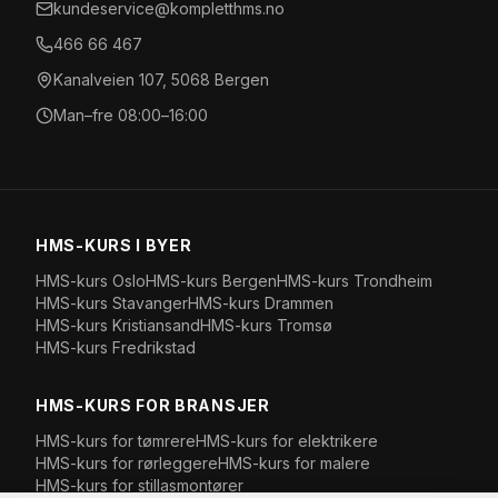
kundeservice@kompletthms.no
466 66 467
Kanalveien 107, 5068 Bergen
Man–fre 08:00–16:00
HMS-KURS I BYER
HMS-kurs
Oslo
HMS-kurs
Bergen
HMS-kurs
Trondheim
HMS-kurs
Stavanger
HMS-kurs
Drammen
HMS-kurs
Kristiansand
HMS-kurs
Tromsø
HMS-kurs
Fredrikstad
HMS-KURS FOR BRANSJER
HMS-kurs for
tømrere
HMS-kurs for
elektrikere
HMS-kurs for
rørleggere
HMS-kurs for
malere
HMS-kurs for
stillasmontører