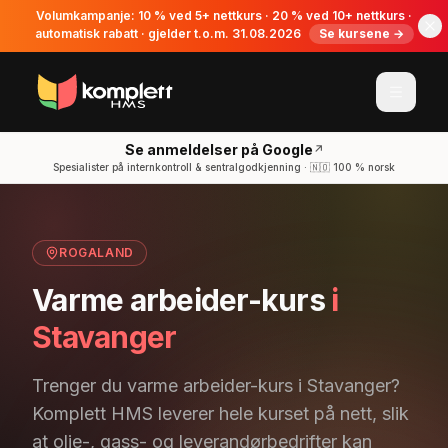
Volumkampanje: 10 % ved 5+ nettkurs · 20 % ved 10+ nettkurs ·
automatisk rabatt · gjelder t.o.m. 31.08.2026
Se kursene →
Se anmeldelser på Google
↗
Spesialister på internkontroll & sentralgodkjenning · 🇳🇴 100 % norsk
ROGALAND
Varme arbeider-kurs
i
Stavanger
Trenger du varme arbeider-kurs i Stavanger?
Komplett HMS leverer hele kurset på nett, slik
at olje-, gass- og leverandørbedrifter kan