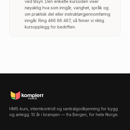
ved tilsyn. Den enkelte kurssiden viser
nøyaktig hva som inngår, varighet, språk og
om praktisk del eller instruktørgjennomføring
inngår. Ring 466 66 467, så finner vi riktig
kursopplegg for bedriften.
HMS-kurs, internkontroll og sentralgodkjenning for bygg
og anlegg. 10 år i bransjen — fra Bergen, for hele Norge.