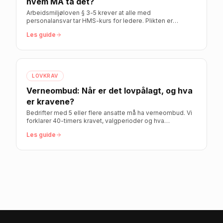
hvem MÅ ta det?
Arbeidsmiljøloven § 3-5 krever at alle med
personalansvar tar HMS-kurs for ledere. Plikten er
personlig og kan ikke delegeres. Her er hele oversikten.
Les guide
LOVKRAV
Verneombud: Når er det lovpålagt, og hva
er kravene?
Bedrifter med 5 eller flere ansatte må ha verneombud. Vi
forklarer 40-timers kravet, valgperioder og hva
verneombudet faktisk har lov til å gjøre.
Les guide