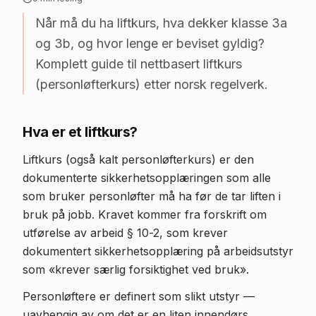
Når må du ha liftkurs, hva dekker klasse 3a
og 3b, og hvor lenge er beviset gyldig?
Komplett guide til nettbasert liftkurs
(personløfterkurs) etter norsk regelverk.
Hva er et liftkurs?
Liftkurs (også kalt personløfterkurs) er den
dokumenterte sikkerhetsopplæringen som alle
som bruker personløfter må ha før de tar liften i
bruk på jobb. Kravet kommer fra forskrift om
utførelse av arbeid § 10-2, som krever
dokumentert sikkerhetsopplæring på arbeidsutstyr
som «krever særlig forsiktighet ved bruk».
Personløftere er definert som slikt utstyr —
uavhengig av om det er en liten innendørs