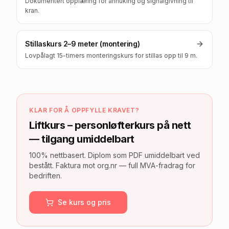
Dokumentert opplæring for anhuking og signalgivning til
kran.
Stillaskurs 2–9 meter (montering)
Lovpålagt 15-timers monteringskurs for stillas opp til 9 m.
KLAR FOR Å OPPFYLLE KRAVET?
Liftkurs – personløfterkurs på nett
— tilgang umiddelbart
100% nettbasert. Diplom som PDF umiddelbart ved
bestått. Faktura mot org.nr — full MVA-fradrag for
bedriften.
Se kurs og pris