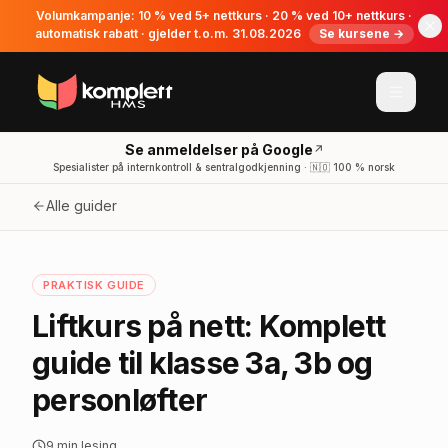
Volumkampanje: 10 % ved 5+ nettkurs · 20 % ved 10+ nettkurs ·
automatisk rabatt · gjelder t.o.m. 31.08.2026
Se kursene →
Se anmeldelser på Google
↗
Spesialister på internkontroll & sentralgodkjenning · 🇳🇴 100 % norsk
Alle guider
PRAKTISK GUIDE
Liftkurs på nett: Komplett
guide til klasse 3a, 3b og
personløfter
9
min lesing