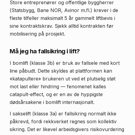
Store entreprenører og offentlige byggherrer
(Statsbygg, Bane NOR, Avinor m.fl.) krever i de
fleste tilfeller maksimalt 5 år gammelt liftbevis i
sine kontraktskrav. Sjekk alltid kontrakten før
mobilisering på prosjekt.
Må jeg ha fallsikring i lift?
I bomlift (klasse 3b) er bruk av fallsele med kort
line påbudt. Dette skyldes at plattformen kan
«katapultere» brukeren ut ved et plutselig støt
mot last eller hindring — fenomenet kalles
catapult-effect, og er en av de hyppigste
dødsårsakene i bomlift internasjonalt.
I sakselift (klasse 3a) er fallsikring normalt ikke
påkrevd, fordi rekkverket regnes som kollektiv
sikring. Det er likevel arbeidsgivers risikovurdering