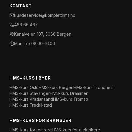
KONTAKT
kundeservice@kompletthms.no
466 66 467
Kanalveien 107, 5068 Bergen
Man–fre 08:00–16:00
HMS-KURS I BYER
HMS-kurs
Oslo
HMS-kurs
Bergen
HMS-kurs
Trondheim
HMS-kurs
Stavanger
HMS-kurs
Drammen
HMS-kurs
Kristiansand
HMS-kurs
Tromsø
HMS-kurs
Fredrikstad
HMS-KURS FOR BRANSJER
HMS-kurs for
tømrere
HMS-kurs for
elektrikere