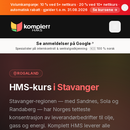
Volumkampanje: 10 % ved 5+ nettkurs · 20 % ved 10+ nettkurs ·
automatisk rabatt · gjelder t.o.m. 31.08.2026
Se kursene →
Se anmeldelser på Google
↗
Spesialister på internkontroll & sentralgodkjenning · 🇳🇴 100 % norsk
ROGALAND
HMS-kurs
i Stavanger
Stavanger-regionen — med Sandnes, Sola og
Randaberg — har Norges tetteste
konsentrasjon av leverandørbedrifter til olje,
gass og energi. Komplett HMS leverer alle