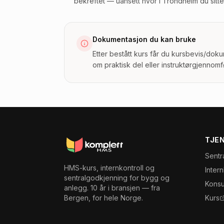
bekreftet — uansett hvor i Trondheim du sitte
Dokumentasjon du kan bruke
Etter bestått kurs får du kursbevis/dok
om praktisk del eller instruktørgjennomf
TJE
Sentr
HMS-kurs, internkontroll og
Inter
sentralgodkjenning for bygg og
Konsu
anlegg. 10 år i bransjen — fra
Bergen, for hele Norge.
Kurs