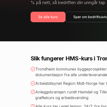
% på nett, så bedriften din unngår tap 
Se alle kurs
Spør om bedriftsavt
Slik fungerer HMS-kurs
i Tr
Trondheim kommunes byggeprosjekter
dokumentasjon fra alle underleverandø
Arbeidstilsynet Region Midt-Norge har 
Anleggsbransjen rundt Heimdal og Tiller
grøftekurs og arbeidsvarsling
Alle kurs tas i eget tempo, 24/7, fra h