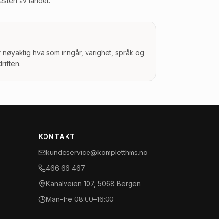
esten av landet.
r nøyaktig hva som inngår, varighet, språk og
riften.
KONTAKT
kundeservice@kompletthms.no
466 66 467
Kanalveien 107, 5068 Bergen
Man–fre 08:00–16:00