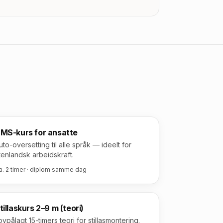
MS-kurs for ansatte
uto-oversetting til alle språk — ideelt for
tenlandsk arbeidskraft.
a. 2 timer · diplom samme dag
tillaskurs 2–9 m (teori)
ovpålagt 15-timers teori for stillasmontering.