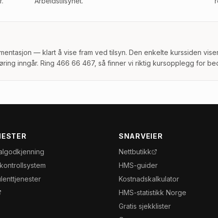
r.
Arbeidstilsynet.
r
umentasjon — klart å vise fram ved tilsyn. Den enkelte kurssiden vise
øring inngår. Ring 466 66 467, så finner vi riktig kursopplegg for bed
NESTER
SNARVEIER
algodkjenning
Nettbutikk
nkontrollsystem
HMS-guider
lenttjenester
Kostnadskalkulator
HMS-statistikk Norge
Gratis sjekklister