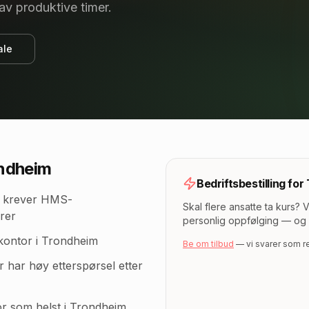
av produktive timer.
ale
ondheim
Bedriftsbestilling for
 krever HMS-
Skal flere ansatte ta kurs? 
rer
personlig oppfølging — og 
kontor i Trondheim
Be om tilbud
— vi svarer som 
 har høy etterspørsel etter
vor som helst
i Trondheim
.