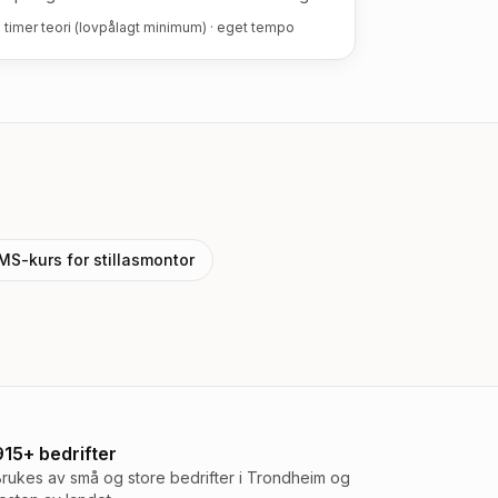
5 timer teori (lovpålagt minimum) · eget tempo
MS-kurs for
stillasmontor
915+ bedrifter
Brukes av små og store bedrifter i Trondheim og