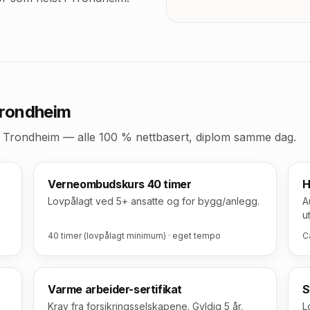
.
Trondheim
i Trondheim
— alle 100 % nettbasert, diplom samme dag.
Verneombudskurs 40 timer
H
Lovpålagt ved 5+ ansatte og for bygg/anlegg.
A
u
40 timer (lovpålagt minimum) · eget tempo
C
Varme arbeider-sertifikat
S
Krav fra forsikringsselskapene. Gyldig 5 år.
L