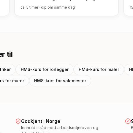
ca. 5 timer · diplom samme dag
1
r til
triker
HMS-kurs for
rorlegger
HMS-kurs for
maler
H
rs for
murer
HMS-kurs for
vaktmester
Godkjent i Norge
Innhold i tråd med arbeidsmiljøloven og