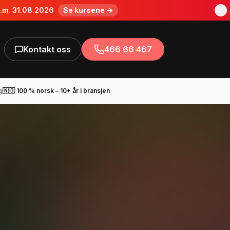
o.m. 31.08.2026
Se kursene →
Kontakt oss
466 66 467
g
🇳🇴 100 % norsk – 10+ år i bransjen