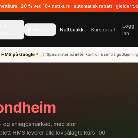
ttkurs · 20 % ved 10+ nettkurs · automatisk rabatt · gjelder t.
s &
Logg
Bransjer
Nettbutikk
Kursportal
ester
inn
t HMS på Google
↗
Spesialister på internkontroll & sentralgodkjennin
rondheim
- og anleggsmarked, med stor
plett HMS leverer alle lovpålagte kurs 100