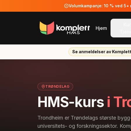
Volumkampanje: 10 % ved 5+ ne
Kur
Hjem
Tjen
Se anmeldelser av Komplet
TRØNDELAG
HMS-kurs
i T
Trondheim er Trøndelags største bygg
universitets- og forskningssektor. Kom