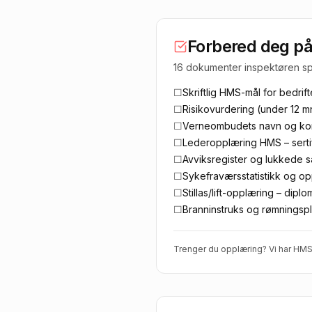
Forbered deg på 
16 dokumenter inspektøren spør
☐
Skriftlig HMS-mål for bedrif
☐
Risikovurdering (under 12 
☐
Verneombudets navn og kon
☐
Lederopplæring HMS – sertif
☐
Avviksregister og lukkede 
☐
Sykefraværsstatistikk og op
☐
Stillas/lift-opplæring – diplo
☐
Branninstruks og rømningsp
Trenger du opplæring? Vi har
HMS-