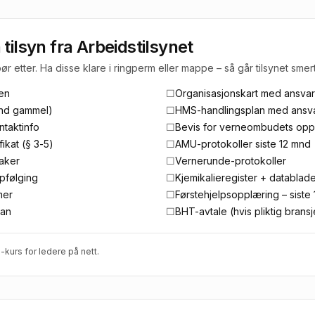
tilsyn fra Arbeidstilsynet
 etter. Ha disse klare i ringperm eller mappe – så går tilsynet smerte
ten
☐
Organisasjonskart med ansvar
mnd gammel)
☐
HMS-handlingsplan med ansvar
taktinfo
☐
Bevis for verneombudets opp
ikat (§ 3-5)
☐
AMU-protokoller siste 12 mnd
saker
☐
Vernerunde-protokoller
pfølging
☐
Kjemikalieregister + datablad
mer
☐
Førstehjelpsopplæring – siste
lan
☐
BHT-avtale (hvis pliktig bransj
kurs for ledere
på nett.