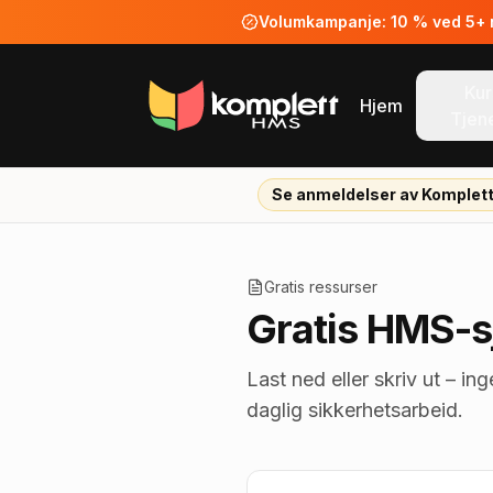
Volumkampanje: 10 % ved 5+ ne
Kur
Hjem
Tjen
Se anmeldelser av Komplet
Gratis ressurser
Gratis HMS-sj
Last ned eller skriv ut – in
daglig sikkerhetsarbeid.