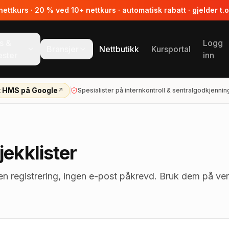
ttkurs · 20 % ved 10+ nettkurs · automatisk rabatt · gjelder t.
s &
Logg
Bransjer
Nettbutikk
Kursportal
ester
inn
t HMS på Google
↗
Spesialister på internkontroll & sentralgodkjennin
ekklister
gen registrering, ingen e-post påkrevd. Bruk dem på verne