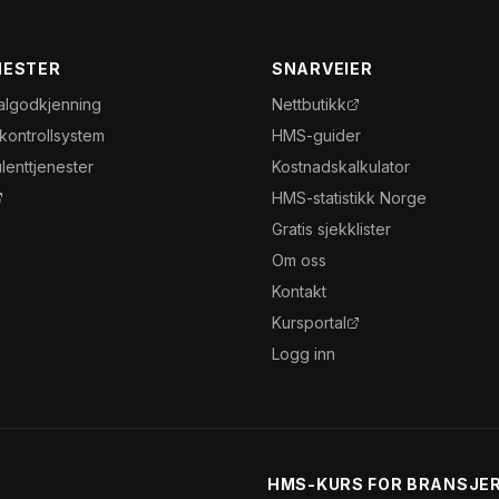
NESTER
SNARVEIER
algodkjenning
Nettbutikk
nkontrollsystem
HMS-guider
lenttjenester
Kostnadskalkulator
HMS-statistikk Norge
Gratis sjekklister
Om oss
Kontakt
Kursportal
Logg inn
HMS-KURS FOR BRANSJE