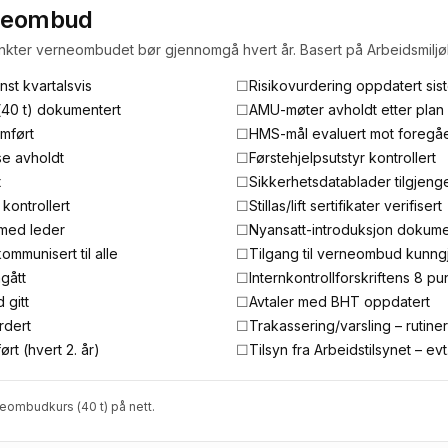
rneombud
nkter verneombudet bør gjennomgå hvert år. Basert på Arbeidsmiljø
st kvartalsvis
☐
Risikovurdering oppdatert sis
40 t) dokumentert
☐
AMU-møter avholdt etter plan
mført
☐
HMS-mål evaluert mot foregå
e avholdt
☐
Førstehjelpsutstyr kontrollert
t
☐
Sikkerhetsdatablader tilgjeng
kontrollert
☐
Stillas/lift sertifikater verifisert
 med leder
☐
Nyansatt-introduksjon dokume
munisert til alle
☐
Tilgang til verneombud kunngj
gått
☐
Internkontrollforskriftens 8 p
 gitt
☐
Avtaler med BHT oppdatert
rdert
☐
Trakassering/varsling – rutiner
t (hvert 2. år)
☐
Tilsyn fra Arbeidstilsynet – ev
eombudkurs (40 t)
på nett.