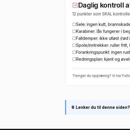
Daglig kontroll a
12 punkter som SKAL kontrollere
☐
Sele: ingen kutt, brannskade
☐
Karabiner: lås fungerer i be
☐
Falldemper: ikke utløst (rød 
☐
Spole/inntrekker: ruller frit
☐
Forankringspunkt: ingen rust
☐
Redningsplan: kjent og øvet
Trenger du opplæring? Vi har
Fall
📎 Lenker du til denne siden?