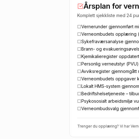
Årsplan for ve
Komplett sjekkliste med 24 pu
☐
Vernerunder gjennomført min
☐
Verneombudets opplæring (
☐
Sykefraværsanalyse gjenno
☐
Brann- og evakueringsøvels
☐
Kjemikalieregister oppdater
☐
Personlig verneutstyr (PVU) 
☐
Avviksregister gjennomgått
☐
Verneombudets oppgaver kom
☐
Lokalt HMS-system gjennom
☐
Bedriftshelsetjeneste – tilbud
☐
Psykososialt arbeidsmiljø vu
☐
Verneombudsvalg gjennomfør
Trenger du opplæring? Vi har
Vern