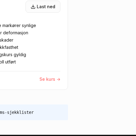
Last ned
e markører synlige
er deformasjon
rtskader
ekkfasthet
gskurs gyldig
ll utført
Se kurs →
ms-sjekklister