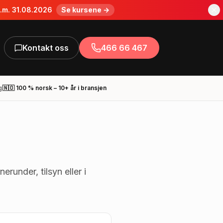
o.m. 31.08.2026
Se kursene →
Kontakt oss
466 66 467
g
🇳🇴 100 % norsk – 10+ år i bransjen
runder, tilsyn eller i