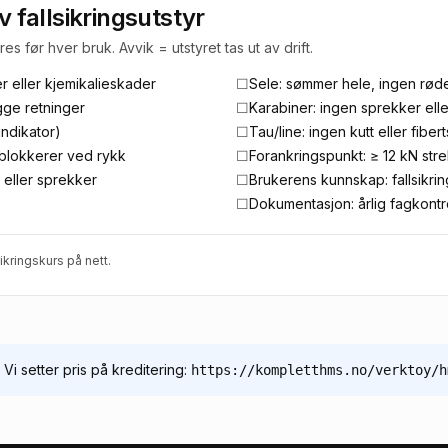
v fallsikringsutstyr
s før hver bruk. Avvik = utstyret tas ut av drift.
r eller kjemikalieskader
☐
Sele: sømmer hele, ingen rød
gge retninger
☐
Karabiner: ingen sprekker ell
indikator)
☐
Tau/line: ingen kutt eller fibe
t, blokkerer ved rykk
☐
Forankringspunkt: ≥ 12 kN str
 eller sprekker
☐
Brukerens kunnskap: fallsikrin
☐
Dokumentasjon: årlig fagkontro
sikringskurs
på nett.
Vi setter pris på kreditering:
https://kompletthms.no/verktoy/h