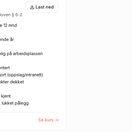
Last ned
loven § 6-2.
te 12 mnd
ende år
elig på arbeidsplassen
ntert
ort (oppslag/intranett)
unkter dekket
 kjent
t. lukket pålegg
Se kurs →