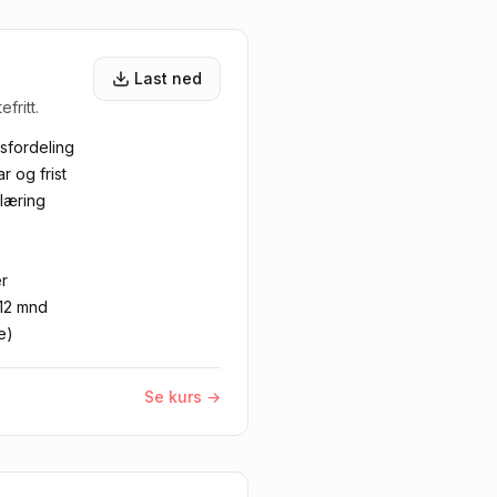
Last ned
fritt.
sfordeling
 og frist
læring
er
 12 mnd
e)
Se kurs →